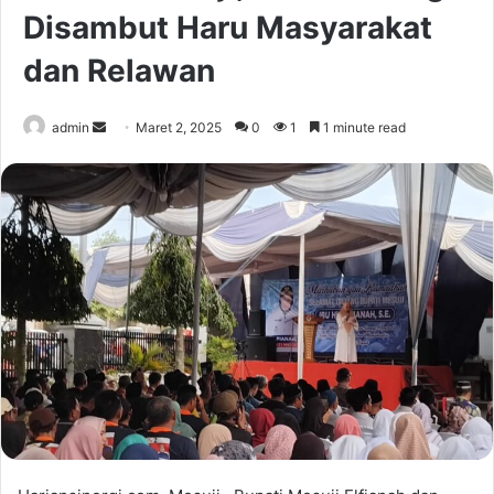
Disambut Haru Masyarakat
dan Relawan
Send
admin
Maret 2, 2025
0
1
1 minute read
an
email