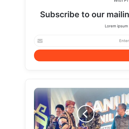
With P
Subscribe to our mailin
Lorem ipsum d
Enter
your
Email
address