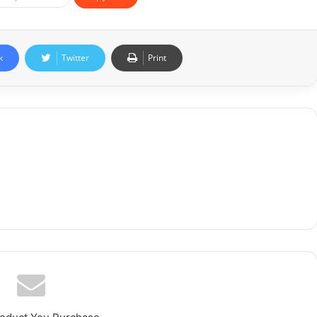
k
Twitter
Print