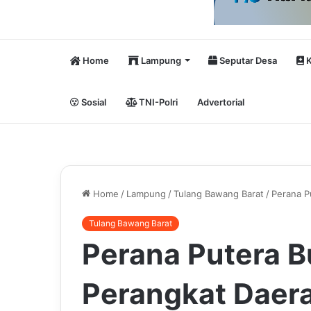
Home
Lampung
Seputar Desa
K
Sosial
TNI-Polri
Advertorial
Home
/
Lampung
/
Tulang Bawang Barat
/
Perana P
Tulang Bawang Barat
Perana Putera 
Perangkat Daer