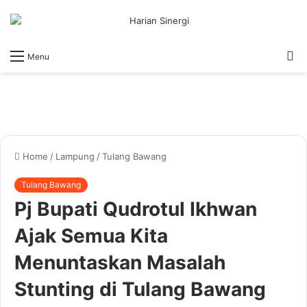
S
Menu
fo
Home
/
Lampung
/
Tulang Bawang
Tulang Bawang
Pj Bupati Qudrotul Ikhwan
Ajak Semua Kita
Menuntaskan Masalah
Stunting di Tulang Bawang