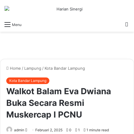
S
Menu
fo
Home
/
Lampung
/
Kota Bandar Lampung
Kota Bandar Lampung
Walkot Balam Eva Dwiana
Buka Secara Resmi
Muskercap I PCNU
Send
admin
Februari 2, 2025
0
1
1 minute read