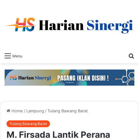
S
Menu
fo
Home
/
Lampung
/
Tulang Bawang Barat
Tulang Bawang Barat
M. Firsada Lantik Perana