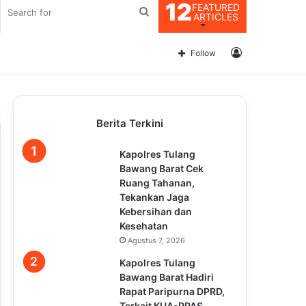
12
FEATURED
Search
ARTICLES
for
Log
Follow
In
Berita Terkini
Kapolres Tulang
Bawang Barat Cek
Ruang Tahanan,
Tekankan Jaga
Kebersihan dan
Kesehatan
Agustus 7, 2026
Kapolres Tulang
Bawang Barat Hadiri
Rapat Paripurna DPRD,
Terkait KUA-PPAS