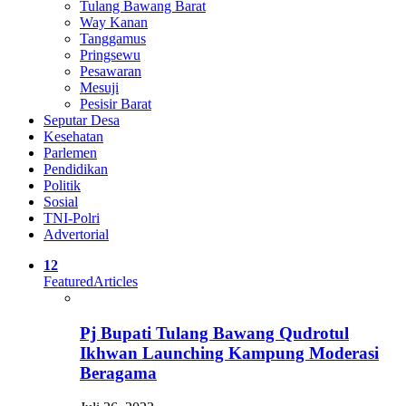
Tulang Bawang Barat
Way Kanan
Tanggamus
Pringsewu
Pesawaran
Mesuji
Pesisir Barat
Seputar Desa
Kesehatan
Parlemen
Pendidikan
Politik
Sosial
TNI-Polri
Advertorial
12
Featured
Articles
Pj Bupati Tulang Bawang Qudrotul
Ikhwan Launching Kampung Moderasi
Beragama