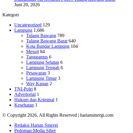
Juni 20, 2026
Kategori
Uncategorized
129
Lampung
1,686
Tulang Bawang
789
Tulang Bawang Barat
640
Kota Bandar Lampung
104
Mesuji
84
Tanggamus
6
Lampung Selatan
6
Lampung Tengah
6
Pesawaran
3
Lampung Timur
3
Way Kanan
2
TNI-Polri
8
Advertorial
1
Hukum dan Kriminal
1
Kesehatan
1
© Copyright 2026, All Rights Reserved | hariansinergi.com
Redaksi Harian Sinergi
Pedoman Media Siber