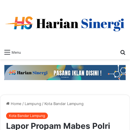
S
Menu
fo
Home
/
Lampung
/
Kota Bandar Lampung
Kota Bandar Lampung
Lapor Propam Mabes Polri