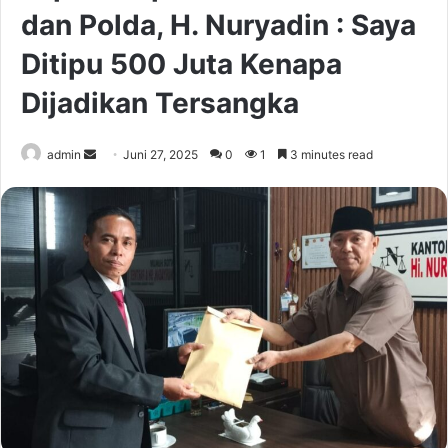
dan Polda, H. Nuryadin : Saya
Ditipu 500 Juta Kenapa
Dijadikan Tersangka
Send
admin
Juni 27, 2025
0
1
3 minutes read
an
email