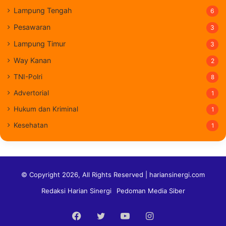
Lampung Tengah
6
Pesawaran
3
Lampung Timur
3
Way Kanan
2
TNI-Polri
8
Advertorial
1
Hukum dan Kriminal
1
Kesehatan
1
© Copyright 2026, All Rights Reserved | hariansinergi.com
Redaksi Harian Sinergi
Pedoman Media Siber
Facebook
Twitter
YouTube
Instagram