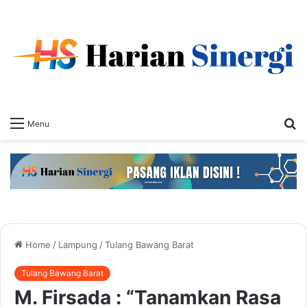
S
Menu
fo
Home
/
Lampung
/
Tulang Bawang Barat
Tulang Bawang Barat
M. Firsada : “Tanamkan Rasa