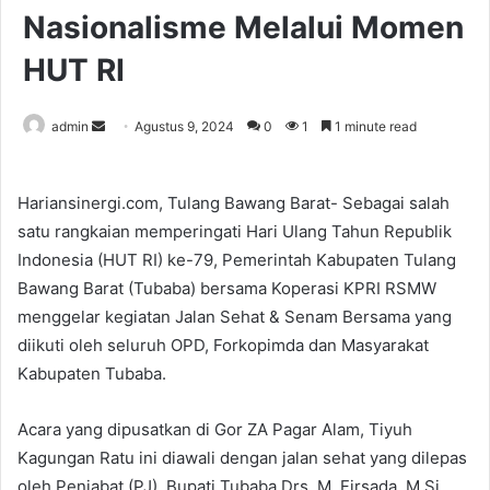
Nasionalisme Melalui Momen
HUT RI
Send
admin
Agustus 9, 2024
0
1
1 minute read
an
email
Hariansinergi.com, Tulang Bawang Barat- Sebagai salah
satu rangkaian memperingati Hari Ulang Tahun Republik
Indonesia (HUT RI) ke-79, Pemerintah Kabupaten Tulang
Bawang Barat (Tubaba) bersama Koperasi KPRI RSMW
menggelar kegiatan Jalan Sehat & Senam Bersama yang
diikuti oleh seluruh OPD, Forkopimda dan Masyarakat
Kabupaten Tubaba.
Acara yang dipusatkan di Gor ZA Pagar Alam, Tiyuh
Kagungan Ratu ini diawali dengan jalan sehat yang dilepas
oleh Penjabat (PJ) Bupati Tubaba Drs. M. Firsada, M.Si.