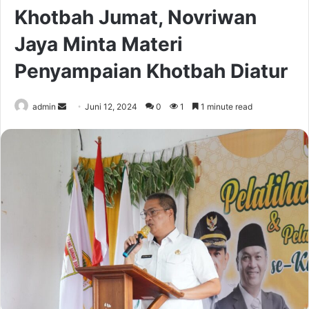
Khotbah Jumat, Novriwan
Jaya Minta Materi
Penyampaian Khotbah Diatur
Send
admin
Juni 12, 2024
0
1
1 minute read
an
email