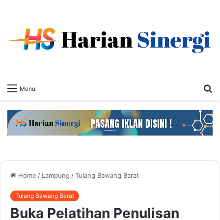
S
Menu
fo
Home
/
Lampung
/
Tulang Bawang Barat
Tulang Bawang Barat
Buka Pelatihan Penulisan