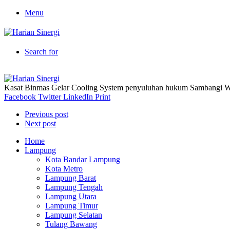
Menu
Search for
Kasat Binmas Gelar Cooling System penyuluhan hukum Sambangi 
Facebook
Twitter
LinkedIn
Print
Previous post
Next post
Home
Lampung
Kota Bandar Lampung
Kota Metro
Lampung Barat
Lampung Tengah
Lampung Utara
Lampung Timur
Lampung Selatan
Tulang Bawang