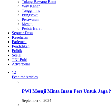
Tulang Bawang Barat
Way Kanan
Tanggamus
Pringsewu
Pesawaran
Mesuji
Pesisir Barat
Seputar Desa
Kesehatan
Parlemen
Pendidikan
Politik
Sosial
TNI-Polri
Advertorial
12
Featured
Articles
PWI Mesuji Minta Insan Pers Untuk Jaga N
September 6, 2024