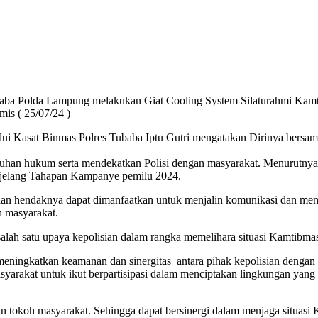
baba Polda Lampung melakukan Giat Cooling System Silaturahmi Kam
s ( 25/07/24 )
ui Kasat Binmas Polres Tubaba Iptu Gutri mengatakan Dirinya bersa
uhan hukum serta mendekatkan Polisi dengan masyarakat. Menurutnya,
njelang Tahapan Kampanye pemilu 2024.
 dan hendaknya dapat dimanfaatkan untuk menjalin komunikasi dan men
h masyarakat.
ah satu upaya kepolisian dalam rangka memelihara situasi Kamtibmas
meningkatkan keamanan dan sinergitas antara pihak kepolisian dengan 
arakat untuk ikut berpartisipasi dalam menciptakan lingkungan yan
n tokoh masyarakat. Sehingga dapat bersinergi dalam menjaga situa