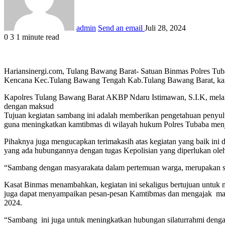
admin
Send an email
Juli 28, 2024
0
3
1 minute read
Hariansinergi.com, Tulang Bawang Barat- Satuan Binmas Polres Tu
Kencana Kec.Tulang Bawang Tengah Kab.Tulang Bawang Barat, kami
Kapolres Tulang Bawang Barat AKBP Ndaru Istimawan, S.I.K, melal
dengan maksud
Tujuan kegiatan sambang ini adalah memberikan pengetahuan penyul
guna meningkatkan kamtibmas di wilayah hukum Polres Tubaba me
Pihaknya juga mengucapkan terimakasih atas kegiatan yang baik ini
yang ada hubungannya dengan tugas Kepolisian yang diperlukan ole
“Sambang dengan masyarakata dalam pertemuan warga, merupakan sal
Kasat Binmas menambahkan, kegiatan ini sekaligus bertujuan untuk 
juga dapat menyampaikan pesan-pesan Kamtibmas dan mengajak masy
2024.
“Sambang ini juga untuk meningkatkan hubungan silaturrahmi denga