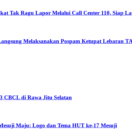
kat Tak Ragu Lapor Melalui Call Center 110, Siap L
n Langsung Melaksanakan Pospam Ketupat Lebaran T
-23 CBCL di Rawa Jitu Selatan
 Mesuji Maju: Logo dan Tema HUT ke-17 Mesuji