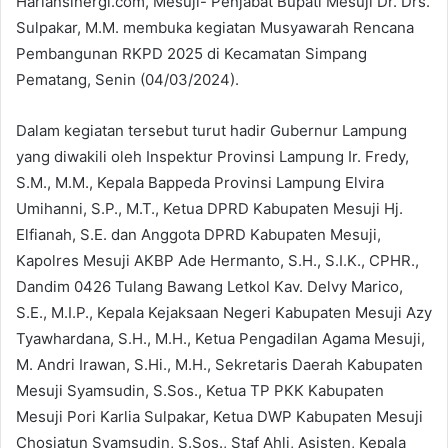
Hariansinergi.com, Mesuji- Penjabat Bupati Mesuji Dr. Drs.
Sulpakar, M.M. membuka kegiatan Musyawarah Rencana
Pembangunan RKPD 2025 di Kecamatan Simpang
Pematang, Senin (04/03/2024).
Dalam kegiatan tersebut turut hadir Gubernur Lampung
yang diwakili oleh Inspektur Provinsi Lampung Ir. Fredy,
S.M., M.M., Kepala Bappeda Provinsi Lampung Elvira
Umihanni, S.P., M.T., Ketua DPRD Kabupaten Mesuji Hj.
Elfianah, S.E. dan Anggota DPRD Kabupaten Mesuji,
Kapolres Mesuji AKBP Ade Hermanto, S.H., S.I.K., CPHR.,
Dandim 0426 Tulang Bawang Letkol Kav. Delvy Marico,
S.E., M.I.P., Kepala Kejaksaan Negeri Kabupaten Mesuji Azy
Tyawhardana, S.H., M.H., Ketua Pengadilan Agama Mesuji,
M. Andri Irawan, S.Hi., M.H., Sekretaris Daerah Kabupaten
Mesuji Syamsudin, S.Sos., Ketua TP PKK Kabupaten
Mesuji Pori Karlia Sulpakar, Ketua DWP Kabupaten Mesuji
Chosiatun Syamsudin, S.Sos., Staf Ahli, Asisten, Kepala