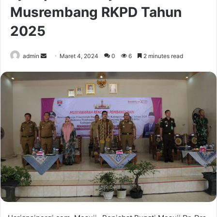
Musrembang RKPD Tahun
2025
Send
admin
Maret 4, 2024
0
6
2 minutes read
an
email