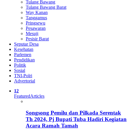
Tulang Bawang
Tulang Bawang Barat
Way Kanan
Tanggamus
Pringsewu
Pesawaran
Mesuji
Pesisir Barat
Seputar Desa
Kesehatan
Parlemen
Pendidikan
Politik
Sosial
TNI-Polri
Advertorial
12
Featured
Articles
Songsong Pemilu dan Pilkada Serentak
Th 2024, Pj Bupati Tuba Hadiri Kegiatan
Acara Ramah Tamah