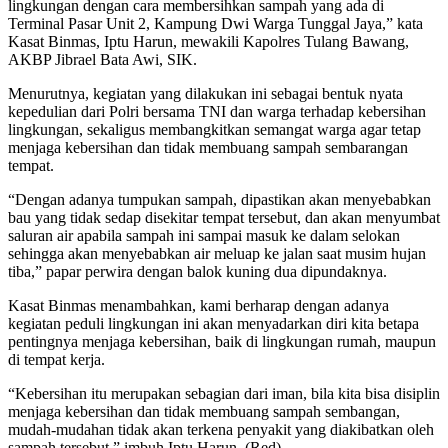
lingkungan dengan cara membersihkan sampah yang ada di
Terminal Pasar Unit 2, Kampung Dwi Warga Tunggal Jaya,” kata
Kasat Binmas, Iptu Harun, mewakili Kapolres Tulang Bawang,
AKBP Jibrael Bata Awi, SIK.
Menurutnya, kegiatan yang dilakukan ini sebagai bentuk nyata
kepedulian dari Polri bersama TNI dan warga terhadap kebersihan
lingkungan, sekaligus membangkitkan semangat warga agar tetap
menjaga kebersihan dan tidak membuang sampah sembarangan
tempat.
“Dengan adanya tumpukan sampah, dipastikan akan menyebabkan
bau yang tidak sedap disekitar tempat tersebut, dan akan menyumbat
saluran air apabila sampah ini sampai masuk ke dalam selokan
sehingga akan menyebabkan air meluap ke jalan saat musim hujan
tiba,” papar perwira dengan balok kuning dua dipundaknya.
Kasat Binmas menambahkan, kami berharap dengan adanya
kegiatan peduli lingkungan ini akan menyadarkan diri kita betapa
pentingnya menjaga kebersihan, baik di lingkungan rumah, maupun
di tempat kerja.
“Kebersihan itu merupakan sebagian dari iman, bila kita bisa disiplin
menjaga kebersihan dan tidak membuang sampah sembangan,
mudah-mudahan tidak akan terkena penyakit yang diakibatkan oleh
sampah tersebut,” imbuh Iptu Harun. (Red)