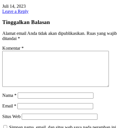
Juli 14, 2023
Leave a Reply
Tinggalkan Balasan
Alamat email Anda tidak akan dipublikasikan.
Ruas yang wajib
ditandai
*
Komentar
*
Nama
*
Email
*
Situs Web
Simpan nama, email, dan situs web saya pada peramban ini