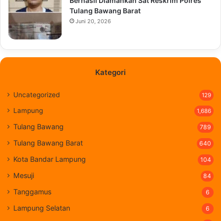
Berhasil Diamankan Sat Reskrim Polres
Tulang Bawang Barat
Juni 20, 2026
Kategori
Uncategorized
129
Lampung
1,686
Tulang Bawang
789
Tulang Bawang Barat
640
Kota Bandar Lampung
104
Mesuji
84
Tanggamus
6
Lampung Selatan
6