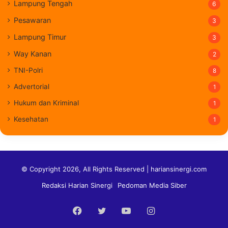
Lampung Tengah
6
Pesawaran
3
Lampung Timur
3
Way Kanan
2
TNI-Polri
8
Advertorial
1
Hukum dan Kriminal
1
Kesehatan
1
© Copyright 2026, All Rights Reserved | hariansinergi.com
Redaksi Harian Sinergi
Pedoman Media Siber
Facebook
Twitter
YouTube
Instagram