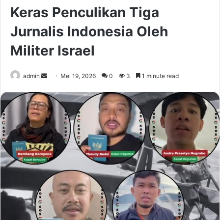
Keras Penculikan Tiga
Jurnalis Indonesia Oleh
Militer Israel
Send
admin
Mei 19, 2026
0
3
1 minute read
an
email