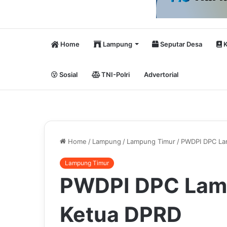
Home
Lampung
Seputar Desa
K
Sosial
TNI-Polri
Advertorial
Home
/
Lampung
/
Lampung Timur
/
PWDPI DPC La
Lampung Timur
PWDPI DPC Lam
Ketua DPRD