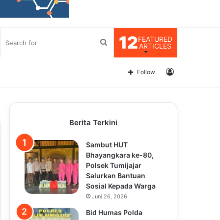
12
FEATURED
Search
ARTICLES
for
Log
Follow
In
Berita Terkini
Sambut HUT
Bhayangkara ke-80,
Polsek Tumijajar
Salurkan Bantuan
Sosial Kepada Warga
Juni 26, 2026
Bid Humas Polda