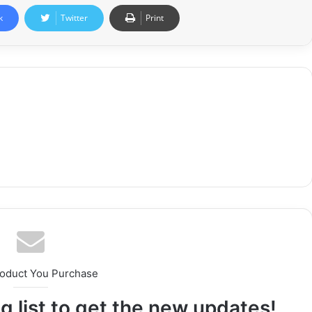
k
Twitter
Print
roduct You Purchase
g list to get the new updates!