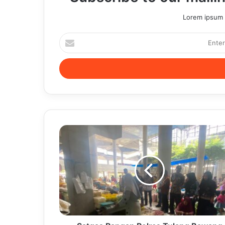
Lorem ipsum d
Enter
your
Email
address