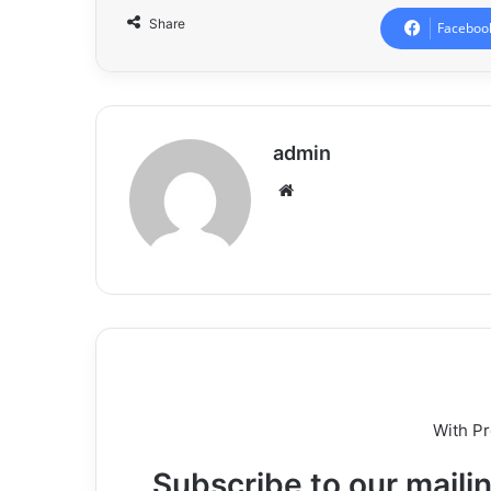
Share
Faceboo
admin
Website
With P
Subscribe to our mailin