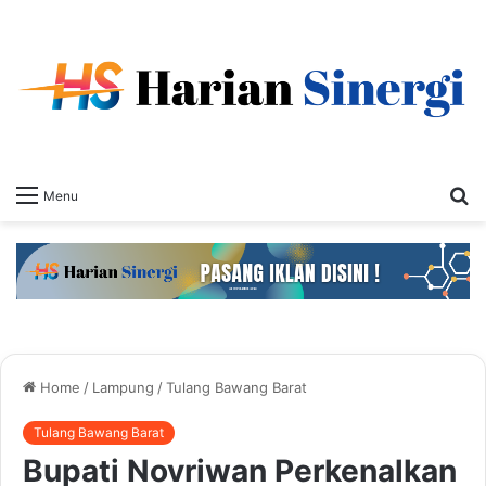
S
Menu
fo
Home
/
Lampung
/
Tulang Bawang Barat
Tulang Bawang Barat
Bupati Novriwan Perkenalkan