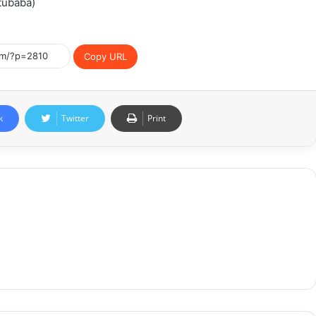
tubaba)
Copy URL
k
Twitter
Print