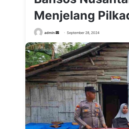
Menjelang Pilk
Send
admin
September 28, 2024
an
email