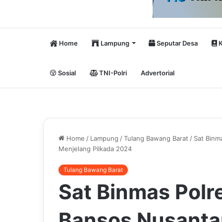
Home
Lampung
Seputar Desa
K
Sosial
TNI-Polri
Advertorial
Home
/
Lampung
/
Tulang Bawang Barat
/
Sat Binm
Menjelang Pilkada 2024
Tulang Bawang Barat
Sat Binmas Polr
Bansos Nusanta