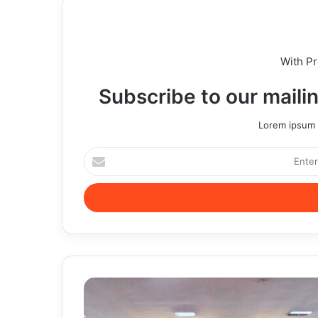
With P
Subscribe to our mailin
Lorem ipsum d
Enter
your
Email
address