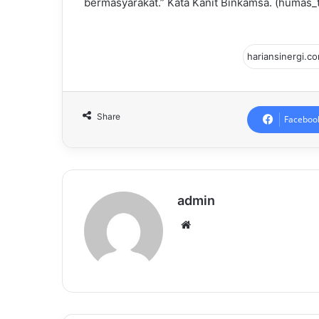
bermasyarakat.” Kata Kanit Binkamsa. (humas_
Share
Faceboo
admin
Website