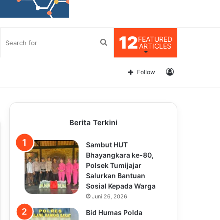
12
FEATURED
Search
ARTICLES
for
Log
Follow
In
Berita Terkini
Sambut HUT
Bhayangkara ke-80,
Polsek Tumijajar
Salurkan Bantuan
Sosial Kepada Warga
Juni 26, 2026
Bid Humas Polda