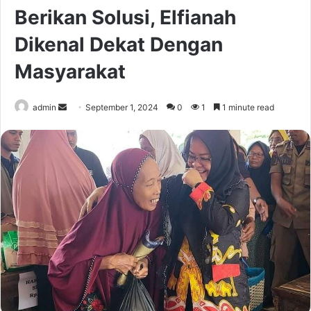
Berikan Solusi, Elfianah
Dikenal Dekat Dengan
Masyarakat
Send
admin
September 1, 2024
0
1
1 minute read
an
email