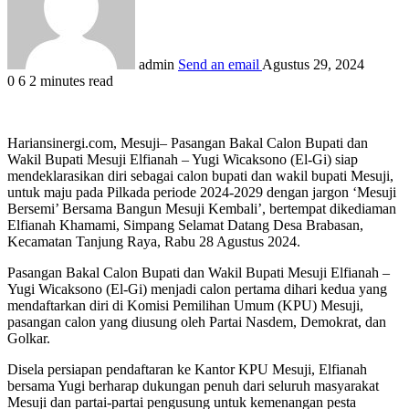
admin
Send an email
Agustus 29, 2024
0
6
2 minutes read
Hariansinergi.com, Mesuji– Pasangan Bakal Calon Bupati dan
Wakil Bupati Mesuji Elfianah – Yugi Wicaksono (El-Gi) siap
mendeklarasikan diri sebagai calon bupati dan wakil bupati Mesuji,
untuk maju pada Pilkada periode 2024-2029 dengan jargon ‘Mesuji
Bersemi’ Bersama Bangun Mesuji Kembali’, bertempat dikediaman
Elfianah Khamami, Simpang Selamat Datang Desa Brabasan,
Kecamatan Tanjung Raya, Rabu 28 Agustus 2024.
Pasangan Bakal Calon Bupati dan Wakil Bupati Mesuji Elfianah –
Yugi Wicaksono (El-Gi) menjadi calon pertama dihari kedua yang
mendaftarkan diri di Komisi Pemilihan Umum (KPU) Mesuji,
pasangan calon yang diusung oleh Partai Nasdem, Demokrat, dan
Golkar.
Disela persiapan pendaftaran ke Kantor KPU Mesuji, Elfianah
bersama Yugi berharap dukungan penuh dari seluruh masyarakat
Mesuji dan partai-partai pengusung untuk kemenangan pesta