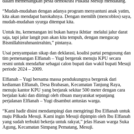
dalam memenangkan pesta demokrasi Pilkada Mesuji mendatang.
“Mudah-mudahan dengan adanya program menyantuni anak yatim,
kita akan mendapat barokahnya. Dengan memilih (mencoblos) saya,
mudah-mudahan syurga ditempat kita.
Untuk itu, kemenangan ini bukan hanya ikhtiar melalui jalur darat
saja, tapi jalur langit pun akan kita tempuh, dengan mengucap
Bismillahirrahmanirrahim,” pintanya.
Usai penyampaian sikap dan deklarasi, koalisi partai pengusung dan
tim pemenangan Elfianah – Yugi bergerak menuju KPU secara
resmi untuk mendaftar sebagai calon bupati dan wakil bupati Mesuji
periode 2024 – 2009.
Elfianah – Yugi bersama massa pendukungnya bergerak dari
kediaman Elfianah, Desa Brabasan, Kecamatan Tanjung Raya,
menuju kantor KPU yang berjarak sekitar 500 meter dengan cara
berjalan kaki dan diiringi oleh ribuan masyarakat sepanjang
perjalanan Elfianah – Yugi disambut antusias warga.
“Kami hadir disini mendampingi dan mengiringi Ibu Elfianah untuk
maju Pilkada Mesuji. Kami ingin Mesuji dipimpin oleh Ibu Elfianah
yang sudah terbukti bekerja untuk rakyat,” jelas Hasan warga Suka
Agung, Kecamatan Simpang Pematang, Mesuji.