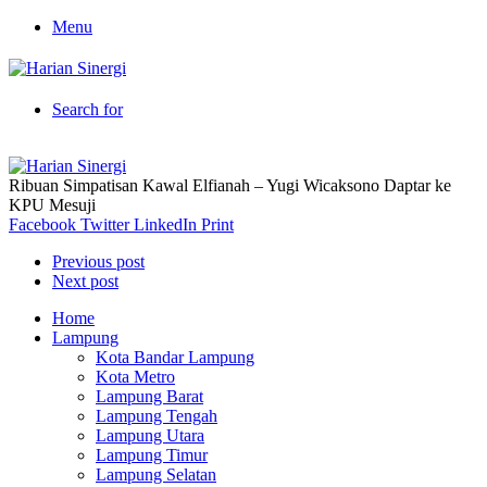
Menu
Search for
Ribuan Simpatisan Kawal Elfianah – Yugi Wicaksono Daptar ke
KPU Mesuji
Facebook
Twitter
LinkedIn
Print
Previous post
Next post
Home
Lampung
Kota Bandar Lampung
Kota Metro
Lampung Barat
Lampung Tengah
Lampung Utara
Lampung Timur
Lampung Selatan