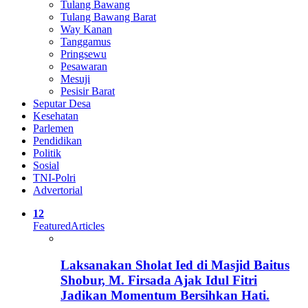
Tulang Bawang
Tulang Bawang Barat
Way Kanan
Tanggamus
Pringsewu
Pesawaran
Mesuji
Pesisir Barat
Seputar Desa
Kesehatan
Parlemen
Pendidikan
Politik
Sosial
TNI-Polri
Advertorial
12
Featured
Articles
Laksanakan Sholat Ied di Masjid Baitus
Shobur, M. Firsada Ajak Idul Fitri
Jadikan Momentum Bersihkan Hati.