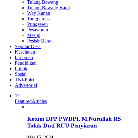
Tulang Bawang
Tulang Bawang Barat
Way Kanan
Tanggamus
Pringsewu
Pesawaran
Mesuji
Pesisir Barat
Seputar Desa
Kesehatan
Parlemen
Pendidikan
Politik
Sosial
TNI-Polri
Advertorial
12
Featured
Articles
Ketum DPP PWDPI, M.Nurullah RS
Tolak Draf RUU Penyiaran
Mei 15, 2024