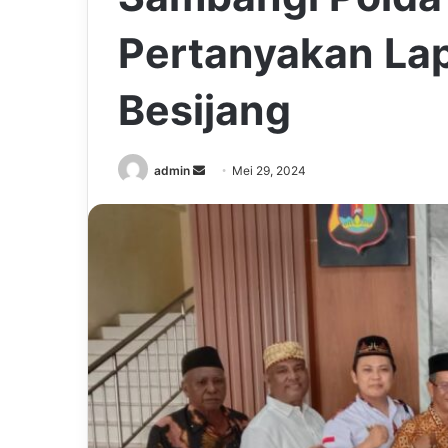
Pertanyakan Lap
Besijang
Send
admin
Mei 29, 2024
an
email