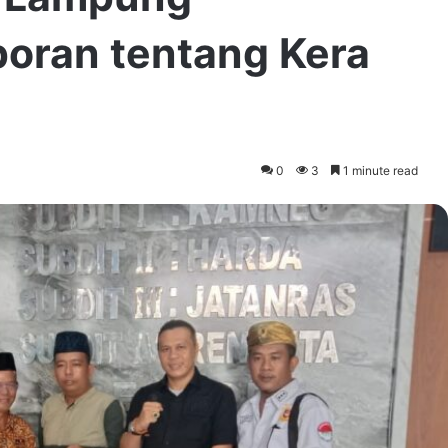
oran tentang Kera
0
3
1 minute read