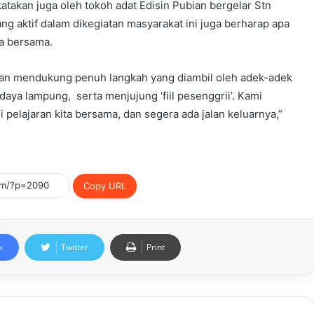
atakan juga oleh tokoh adat Edisin Pubian bergelar Stn
g aktif dalam dikegiatan masyarakat ini juga berharap apa
ta bersama.
dan mendukung penuh langkah yang diambil oleh adek-adek
ya lampung, serta menjujung ‘fiil pesenggrii’. Kami
i pelajaran kita bersama, dan segera ada jalan keluarnya,”
Copy URL
k
Twitter
Print