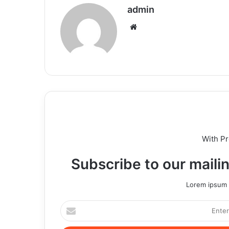
admin
Website
With P
Subscribe to our mailin
Lorem ipsum d
Enter
your
Email