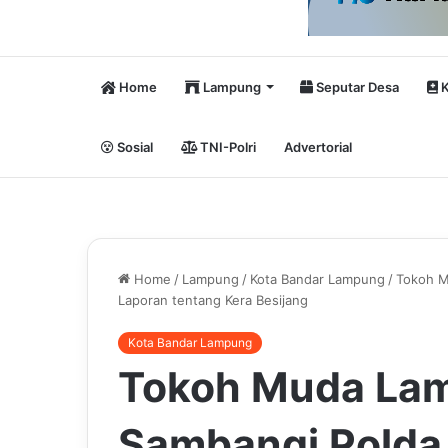
Home
Lampung
Seputar Desa
K
Sosial
TNI-Polri
Advertorial
Home
/
Lampung
/
Kota Bandar Lampung
/
Tokoh M
Laporan tentang Kera Besijang
Kota Bandar Lampung
Tokoh Muda La
Sambangi Pold