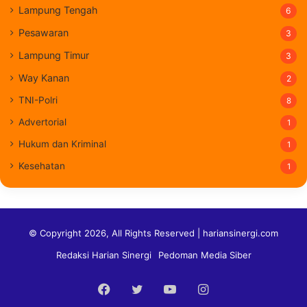
Lampung Tengah
6
Pesawaran
3
Lampung Timur
3
Way Kanan
2
TNI-Polri
8
Advertorial
1
Hukum dan Kriminal
1
Kesehatan
1
© Copyright 2026, All Rights Reserved | hariansinergi.com
Redaksi Harian Sinergi
Pedoman Media Siber
Facebook
Twitter
YouTube
Instagram