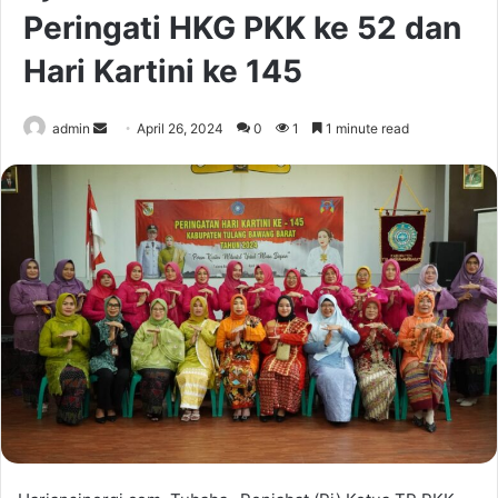
Peringati HKG PKK ke 52 dan
Hari Kartini ke 145
Send
admin
April 26, 2024
0
1
1 minute read
an
email