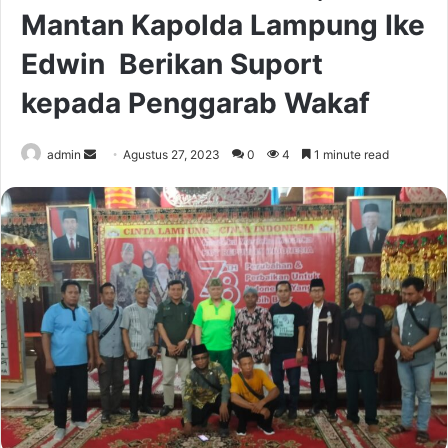
Mantan Kapolda Lampung Ike
Edwin Berikan Suport
kepada Penggarab Wakaf
Send
admin
Agustus 27, 2023
0
4
1 minute read
an
email