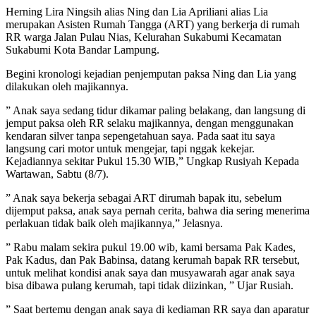
Herning Lira Ningsih alias Ning dan Lia Apriliani alias Lia
merupakan Asisten Rumah Tangga (ART) yang berkerja di rumah
RR warga Jalan Pulau Nias, Kelurahan Sukabumi Kecamatan
Sukabumi Kota Bandar Lampung.
Begini kronologi kejadian penjemputan paksa Ning dan Lia yang
dilakukan oleh majikannya.
” Anak saya sedang tidur dikamar paling belakang, dan langsung di
jemput paksa oleh RR selaku majikannya, dengan menggunakan
kendaran silver tanpa sepengetahuan saya. Pada saat itu saya
langsung cari motor untuk mengejar, tapi nggak kekejar.
Kejadiannya sekitar Pukul 15.30 WIB,” Ungkap Rusiyah Kepada
Wartawan, Sabtu (8/7).
” Anak saya bekerja sebagai ART dirumah bapak itu, sebelum
dijemput paksa, anak saya pernah cerita, bahwa dia sering menerima
perlakuan tidak baik oleh majikannya,” Jelasnya.
” Rabu malam sekira pukul 19.00 wib, kami bersama Pak Kades,
Pak Kadus, dan Pak Babinsa, datang kerumah bapak RR tersebut,
untuk melihat kondisi anak saya dan musyawarah agar anak saya
bisa dibawa pulang kerumah, tapi tidak diizinkan, ” Ujar Rusiah.
” Saat bertemu dengan anak saya di kediaman RR saya dan aparatur